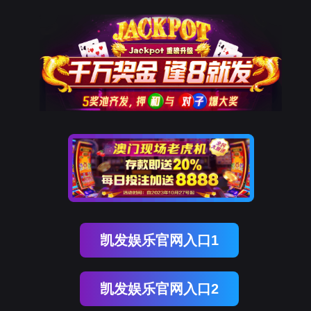
凯发娱乐官网入口1
凯发娱乐官网入口2