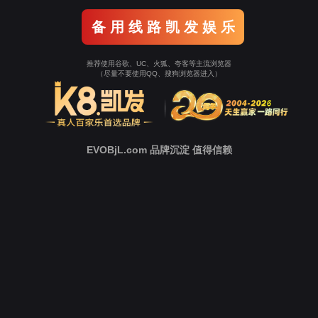
备 用 线 路 凯 发 娱 乐
推荐使用谷歌、UC、火狐、夸客等主流浏览器
（尽量不要使用QQ、搜狗浏览器进入）
EVOBjL.com 品牌沉淀 值得信赖